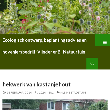
Ecologisch ontwerp, beplantingsadvies en
SPRING
NAAR
hoveniersbedrijf: Vlinder er Bij Natuurtuin
INHOUD
Zoeken
hekwerk van kastanjehout
16 FEBRUARI 2014
1024 × 681
KLEINE STADSTUIN