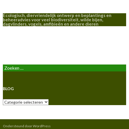
Ecologisch, diervriendelijk ontwerp en beplantings en
beheeradvies voor veel biodiversiteit, wilde bijen,
dagvlinders, vogels, amfibieën en andere dieren
BLOG
Zoeken
naar:
BLOG
Blog
Ondersteund door WordPress