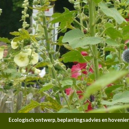
Zoeken
Ecologisch ontwerp, beplantingsadvies en hoveniersb
SPRING NAAR INHOUD