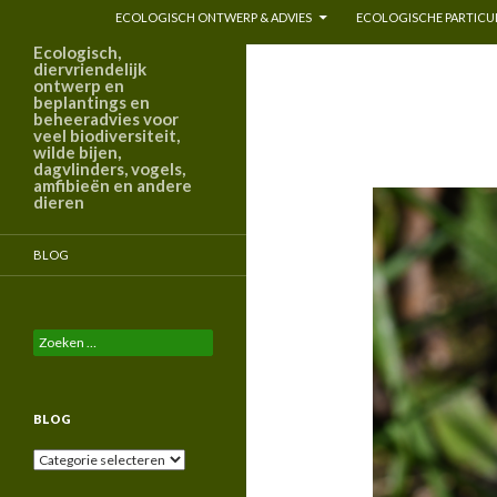
ECOLOGISCH ONTWERP & ADVIES
ECOLOGISCHE PARTICUL
Ecologisch,
diervriendelijk
ontwerp en
beplantings en
beheeradvies voor
veel biodiversiteit,
wilde bijen,
dagvlinders, vogels,
amfibieën en andere
dieren
BLOG
Zoeken
naar:
BLOG
Blog