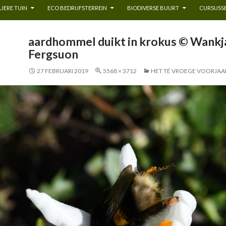
IERE TUIN
ECO BEDRIJFSTERREIN
BIODIVERSE BUURT
CURSUSSE
aardhommel duikt in krokus © Wankj
Fergsuon
27 FEBRUARI 2019
5568 × 3712
HET TÉ VROEGE VOORJAA