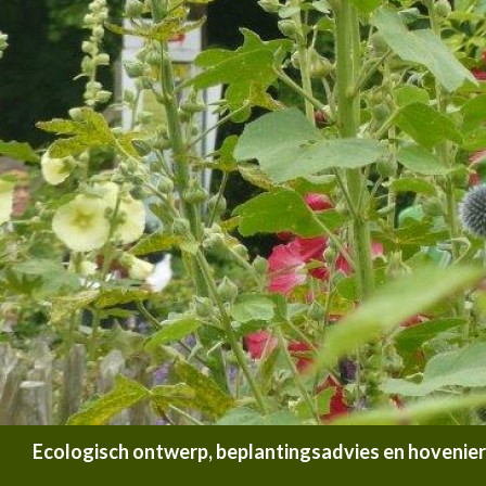
Zoeken
Ecologisch ontwerp, beplantingsadvies en hoveniersb
SPRING NAAR INHOUD