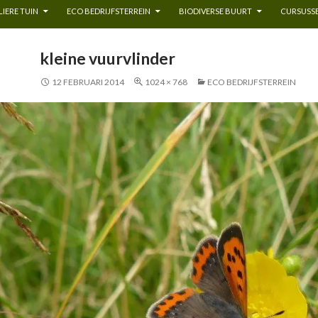
IERE TUIN
ECO BEDRIJFSTERREIN
BIODIVERSE BUURT
CURSUSSE
kleine vuurvlinder
12 FEBRUARI 2014
1024 × 768
ECO BEDRIJFSTERREIN