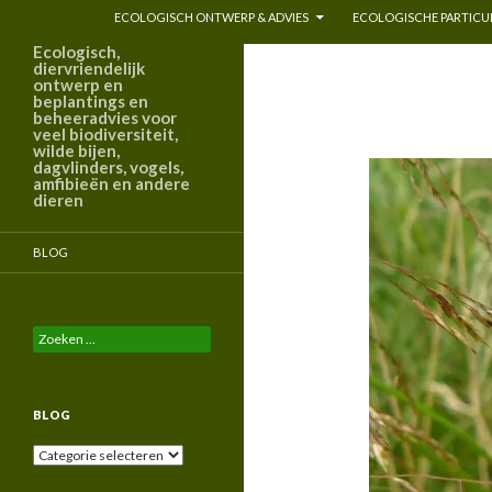
ECOLOGISCH ONTWERP & ADVIES
ECOLOGISCHE PARTICUL
Ecologisch,
diervriendelijk
ontwerp en
beplantings en
beheeradvies voor
veel biodiversiteit,
wilde bijen,
dagvlinders, vogels,
amfibieën en andere
dieren
BLOG
Zoeken
naar:
BLOG
Blog