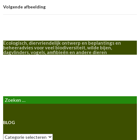
Volgende afbeelding
Ecologisch, diervriendelijk ontwerp en beplantings en
beheeradvies voor veel biodiversiteit, wilde bijen,
dagvlinders, vogels, amfibieën en andere dieren
BLOG
Zoeken
naar:
BLOG
Blog