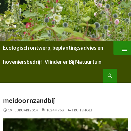
Ecologisch ontwerp, beplantingsadvies en
SPRING
NAAR
hoveniersbedrijf: Vlinder er Bij Natuurtuin
INHOUD
Zoeken
meidoornzandbij
19 FEBRUARI 2014
1024 × 768
FRUITSNOEI