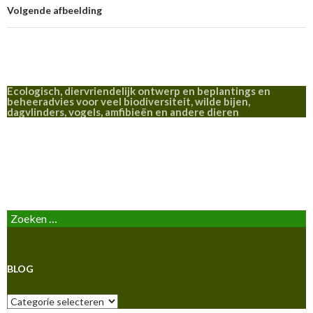
Volgende afbeelding
Ecologisch, diervriendelijk ontwerp en beplantings en
beheeradvies voor veel biodiversiteit, wilde bijen,
dagvlinders, vogels, amfibieën en andere dieren
BLOG
Zoeken
naar:
BLOG
Blog