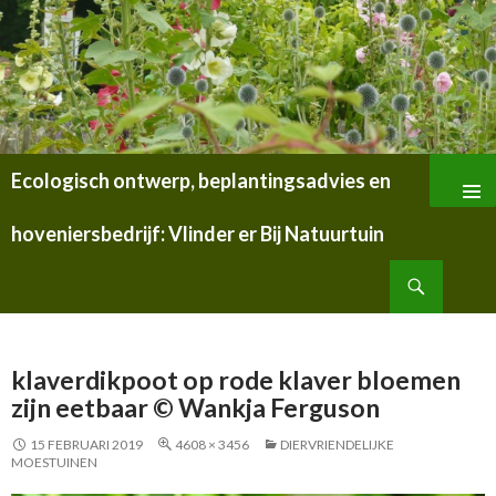
Ecologisch ontwerp, beplantingsadvies en
SPRING
NAAR
hoveniersbedrijf: Vlinder er Bij Natuurtuin
INHOUD
Zoeken
klaverdikpoot op rode klaver bloemen
zijn eetbaar © Wankja Ferguson
15 FEBRUARI 2019
4608 × 3456
DIERVRIENDELIJKE
MOESTUINEN