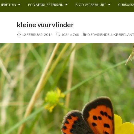
IERE TUIN
ECO BEDRIJFSTERREIN
BIODIVERSE BUURT
CURSUSSE
kleine vuurvlinder
12 FEBRUARI 2014
1024 × 768
DIERVRIENDELIJKE BEPLAN