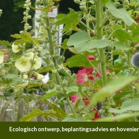
Zoeken
Ecologisch ontwerp, beplantingsadvies en hoveniersb
SPRING NAAR INHOUD