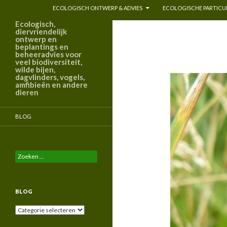
ECOLOGISCH ONTWERP & ADVIES
ECOLOGISCHE PARTICUL
Ecologisch,
diervriendelijk
ontwerp en
beplantings en
beheeradvies voor
veel biodiversiteit,
wilde bijen,
dagvlinders, vogels,
amfibieën en andere
dieren
BLOG
Zoeken
naar:
BLOG
Blog