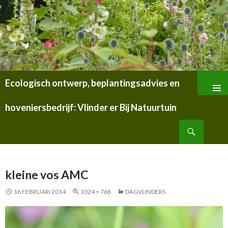
Ecologisch ontwerp, beplantingsadvies en
SPRING
NAAR
hoveniersbedrijf: Vlinder er Bij Natuurtuin
INHOUD
Zoeken
kleine vos AMC
16 FEBRUARI 2014
1024 × 768
DAGVLINDERS