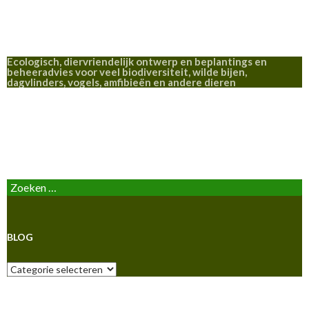
Ecologisch, diervriendelijk ontwerp en beplantings en
beheeradvies voor veel biodiversiteit, wilde bijen,
dagvlinders, vogels, amfibieën en andere dieren
BLOG
Zoeken
naar:
BLOG
Blog