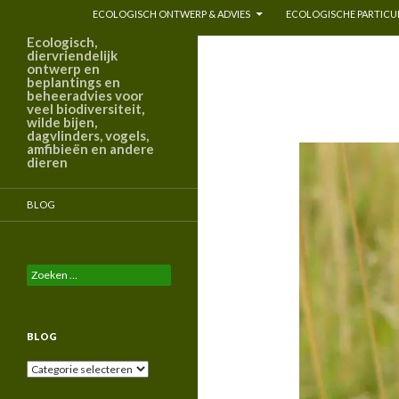
ECOLOGISCH ONTWERP & ADVIES
ECOLOGISCHE PARTICUL
Ecologisch,
diervriendelijk
ontwerp en
beplantings en
beheeradvies voor
veel biodiversiteit,
wilde bijen,
dagvlinders, vogels,
amfibieën en andere
dieren
BLOG
Zoeken
naar:
BLOG
Blog