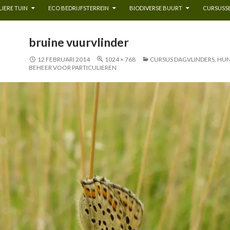
IERE TUIN
ECO BEDRIJFSTERREIN
BIODIVERSE BUURT
CURSUSSE
bruine vuurvlinder
12 FEBRUARI 2014
1024 × 768
CURSUS DAGVLINDERS, HU
BEHEER VOOR PARTICULIEREN