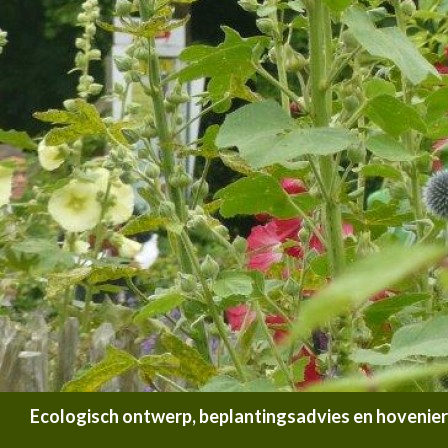
Zoeken
Ecologisch ontwerp, beplantingsadvies en hoveniersb
SPRING NAAR INHOUD