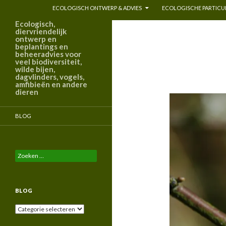
ECOLOGISCH ONTWERP & ADVIES
ECOLOGISCHE PARTICUL
Ecologisch,
diervriendelijk
ontwerp en
beplantings en
beheeradvies voor
veel biodiversiteit,
wilde bijen,
dagvlinders, vogels,
amfibieën en andere
dieren
BLOG
Zoeken
naar:
BLOG
Blog