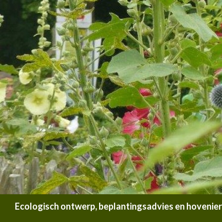
Zoeken
Ecologisch ontwerp, beplantingsadvies en hoveniersb
SPRING NAAR INHOUD