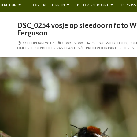
IERE TUIN
ECO BEDRIJFSTERREIN
BIODIVERSE BUURT
CURSUSSE
DSC_0254 vosje op sleedoorn foto W
Ferguson
11 FEBRUARI 2019
3008 × 2000
CURSUS WILDE BIJEN, HU
ONDERHOUD/BEHEER VAN PLANTEN/TERREIN VOOR PARTICULIEREN