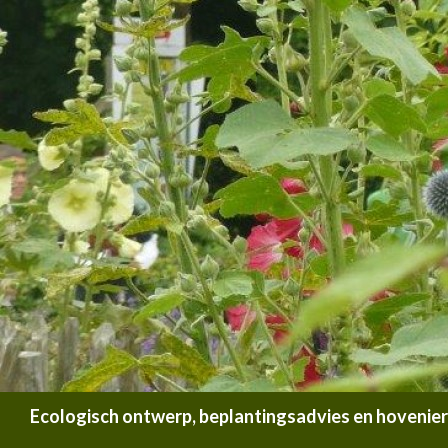
Zoeken
Ecologisch ontwerp, beplantingsadvies en hoveniersb
SPRING NAAR INHOUD