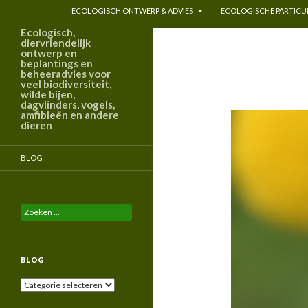
ECOLOGISCH ONTWERP & ADVIES
ECOLOGISCHE PARTICUL
Ecologisch,
diervriendelijk
ontwerp en
beplantings en
beheeradvies voor
veel biodiversiteit,
wilde bijen,
dagvlinders, vogels,
amfibieën en andere
dieren
BLOG
Zoeken
naar:
BLOG
Blog