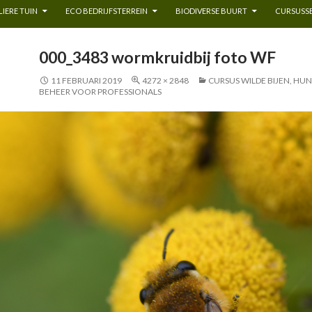
IERE TUIN
ECO BEDRIJFSTERREIN
BIODIVERSE BUURT
CURSUSSE
000_3483 wormkruidbij foto WF
11 FEBRUARI 2019
4272 × 2848
CURSUS WILDE BIJEN, HU
BEHEER VOOR PROFESSIONALS