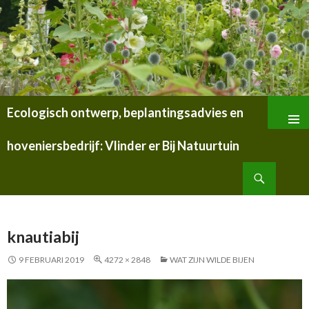
Ecologisch ontwerp, beplantingsadvies en
SPRING
NAAR
hoveniersbedrijf: Vlinder er Bij Natuurtuin
INHOUD
Zoeken
knautiabij
9 FEBRUARI 2019
4272 × 2848
WAT ZIJN WILDE BIJEN