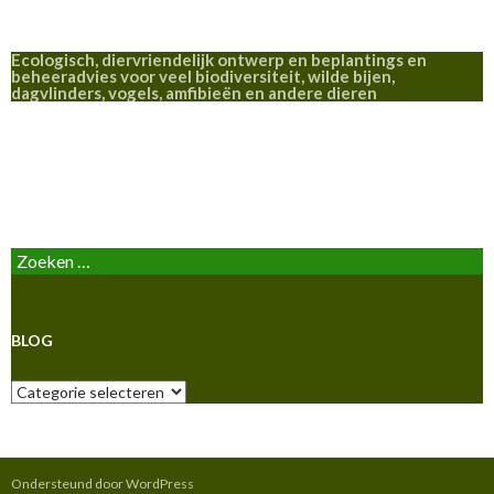
Ecologisch, diervriendelijk ontwerp en beplantings en
beheeradvies voor veel biodiversiteit, wilde bijen,
dagvlinders, vogels, amfibieën en andere dieren
BLOG
Zoeken
naar:
BLOG
Blog
Ondersteund door WordPress