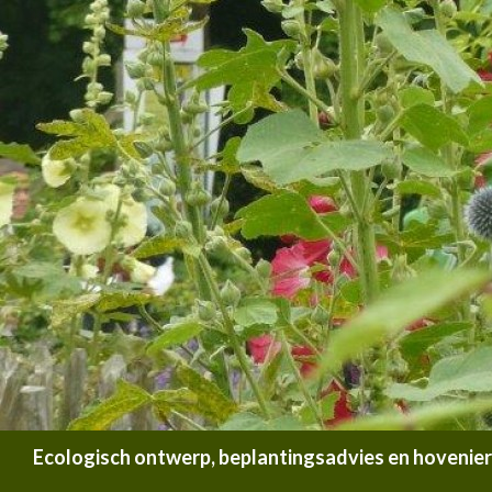
Zoeken
Ecologisch ontwerp, beplantingsadvies en hoveniersb
SPRING NAAR INHOUD