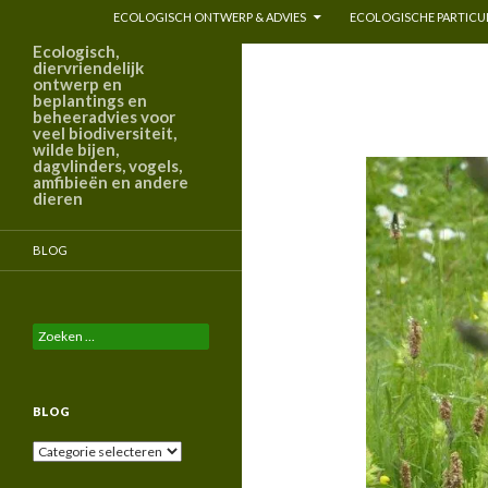
ECOLOGISCH ONTWERP & ADVIES
ECOLOGISCHE PARTICUL
Ecologisch,
diervriendelijk
ontwerp en
beplantings en
beheeradvies voor
veel biodiversiteit,
wilde bijen,
dagvlinders, vogels,
amfibieën en andere
dieren
BLOG
Zoeken
naar:
BLOG
Blog