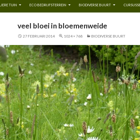
IERE TUIN
ECO BEDRIJFSTERREIN
BIODIVERSE BUURT
CURSUSSE
veel bloei in bloemenweide
27 FEBRUARI 2014
1024 × 768
BIODIVERSE BUURT