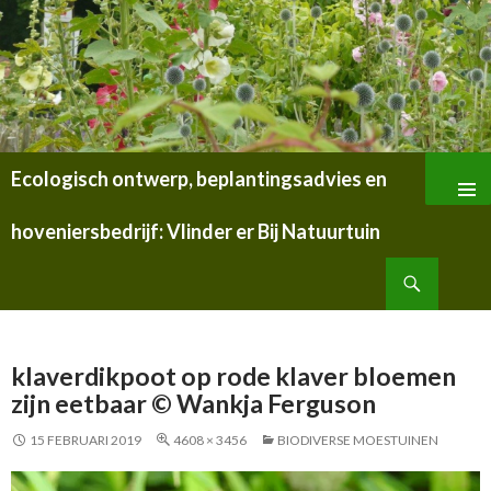
Ecologisch ontwerp, beplantingsadvies en
SPRING
NAAR
hoveniersbedrijf: Vlinder er Bij Natuurtuin
INHOUD
Zoeken
klaverdikpoot op rode klaver bloemen
zijn eetbaar © Wankja Ferguson
15 FEBRUARI 2019
4608 × 3456
BIODIVERSE MOESTUINEN