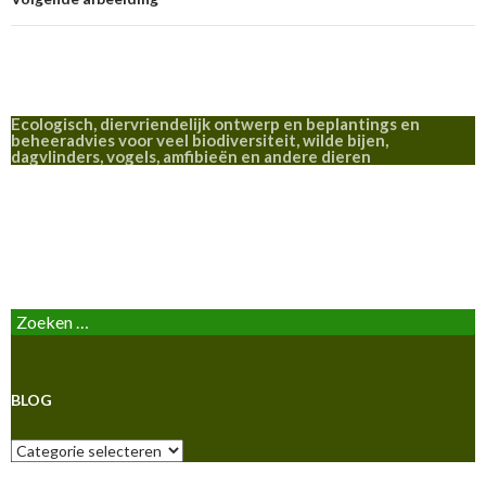
Ecologisch, diervriendelijk ontwerp en beplantings en
beheeradvies voor veel biodiversiteit, wilde bijen,
dagvlinders, vogels, amfibieën en andere dieren
BLOG
Zoeken
naar:
BLOG
Blog