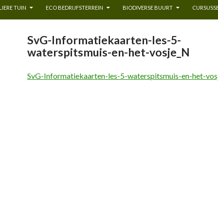
IERE TUIN
ECO BEDRIJFSTERREIN
BIODIVERSE BUURT
CURSUSSE
SvG-Informatiekaarten-les-5-
waterspitsmuis-en-het-vosje_N
SvG-Informatiekaarten-les-5-waterspitsmuis-en-het-vo