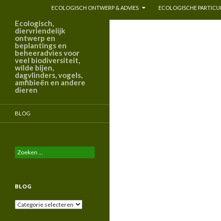
ECOLOGISCH ONTWERP & ADVIES
ECOLOGISCHE PARTICUL
Ecologisch,
diervriendelijk
ontwerp en
beplantings en
beheeradvies voor
veel biodiversiteit,
wilde bijen,
dagvlinders, vogels,
amfibieën en andere
dieren
BLOG
Zoeken
naar:
BLOG
Blog