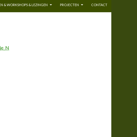
N & WORKSHOPS & LEZINGEN
PROJECTEN
CONTACT
sje_N