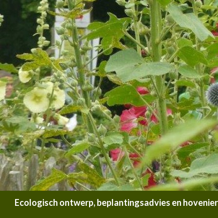
Zoeken
Ecologisch ontwerp, beplantingsadvies en hoveniersb
SPRING NAAR INHOUD