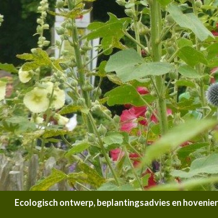
Zoeken
Ecologisch ontwerp, beplantingsadvies en hoveniersb
SPRING NAAR INHOUD