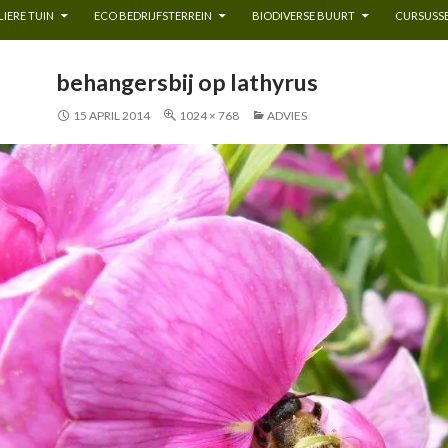
IERE TUIN
ECO BEDRIJFSTERREIN
BIODIVERSE BUURT
CURSUSSE
behangersbij op lathyrus
15 APRIL 2014
1024 × 768
ADVIES