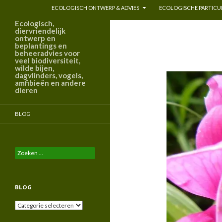
ECOLOGISCH ONTWERP & ADVIES
ECOLOGISCHE PARTICUL
Ecologisch,
diervriendelijk
ontwerp en
beplantings en
beheeradvies voor
veel biodiversiteit,
wilde bijen,
dagvlinders, vogels,
amfibieën en andere
dieren
BLOG
Zoeken
naar:
BLOG
Blog