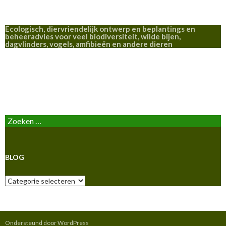
Ecologisch, diervriendelijk ontwerp en beplantings en
beheeradvies voor veel biodiversiteit, wilde bijen,
dagvlinders, vogels, amfibieën en andere dieren
BLOG
Zoeken
naar:
BLOG
Blog
Ondersteund door WordPress