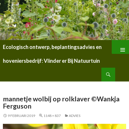
Ecologisch ontwerp, beplantingsadvies en
SPRING
NAAR
hoveniersbedrijf: Vlinder er Bij Natuurtuin
INHOUD
Zoeken
mannetje wolbij op rolklaver ©Wankja
Ferguson
9 FEBRUARI 2019
1148 × 837
ADVIES